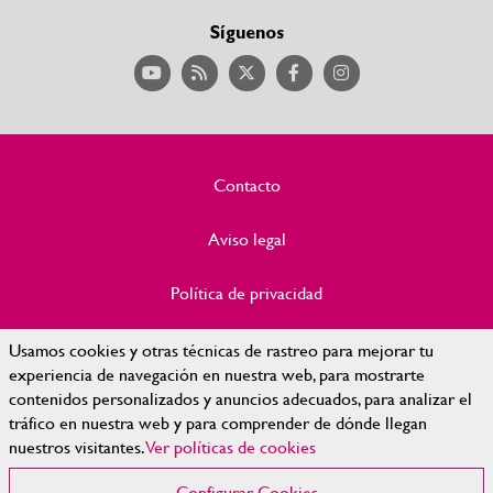
Síguenos
Contacto
Aviso legal
Política de privacidad
Política de Cookies
Usamos cookies y otras técnicas de rastreo para mejorar tu
experiencia de navegación en nuestra web, para mostrarte
contenidos personalizados y anuncios adecuados, para analizar el
Accesibilidad
tráfico en nuestra web y para comprender de dónde llegan
nuestros visitantes.
Ver políticas de cookies
Mapa Web
Configurar Cookies